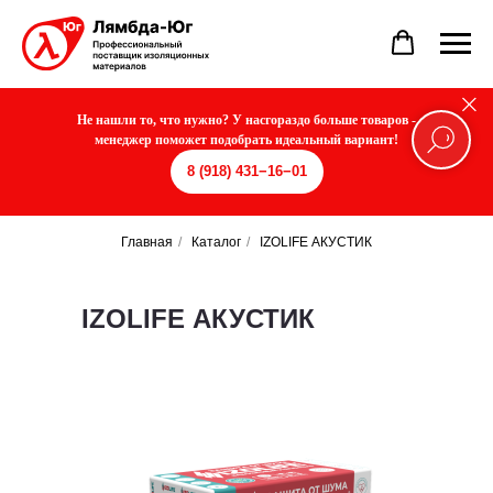
Не нашли то, что нужно? У насгораздо больше товаров -
менеджер поможет подобрать идеальный вариант!
8 (918) 431−16−01
Главная
/
Каталог
/
IZOLIFE АКУСТИК
IZOLIFE АКУСТИК