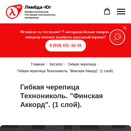
Не нашли то, что нужно? У насгораздо больше товаров -
менеджер поможет подобрать идеальный вариант!
8 (918) 431−16−01
Главная
/
Каталог
/
Гибкая черепица
/
Гибкая черепица Технониколь. "Финская Аккорд". (1 слой).
Гибкая черепица
Технониколь. "Финская
Аккорд". (1 слой).