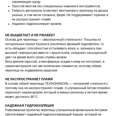
окружающую среду.
Простой монтаж без специальных навыков и инструментов.
Гибкость материала позволяет монтировать черепицу на крыши
разных, в том числе сложных, форм. Не поддерживает горение и
не распространяет пламя.
Надежно гидроизолирует кровлю.
НЕ ВЫЦВЕТАЕТ И НЕ РЖАВЕЕТ
Основа для черепицы — сверхпрочный стеклохолст. Посыпка из
натуральных гранул базальта различных фракций гидрофобна, то
есть обладает способностью отталкивать влагу, и, запекаясь при
высокой температуре вместе с красителем, сохраняет насыщенный
цвет на время всего срока службы кровли.
Весь крепеж скрытый, атмосферные осадки к нему не поступают, в
самом материале нет металлических элементов, поэтому гибкая
черепица не подвержена коррозии.
НЕ РАСПРОСТРАНЯЕТ ПЛАМЯ
В основе гибкой черепицы ТЕХНОНИКОЛЬ — негорючий стеклохолст,
поэтому она не распространяет пламя. А улучшенный битум спокойно
переносит нагрев кровли, который в южных регионах в летнее время
может достигать 90°C.
НАДЕЖНАЯ ГИДРОИЗОЛЯЦИЯ
Равномерная пропитка черепицы улучшенным кровельным битумом
обеспечивает надежный гидроизолирующий барьер, который не