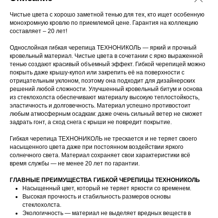
Чистые цвета с хорошо заметной тенью для тех, кто ищет особенную
монохромную кровлю по приемлемой цене. Гарантия на коллекцию
составляет – 20 лет!
Однослойная гибкая черепица ТЕХНОНИКОЛЬ — яркий и прочный
кровельный материал. Чистые цвета в сочетании с ярко выраженной
тенью создают красивый объемный эффект. Гибкой черепицей можно
покрыть даже крышу-купол или закрепить её на поверхности с
отрицательным уклоном, поэтому она подходит для дизайнерских
решений любой сложности. Улучшенный кровельный битум и основа
из стеклохолста обеспечивают материалу высокую теплостойкость,
эластичность и долговечность. Материал успешно противостоит
любым атмосферным осадкам: даже очень сильный ветер не сможет
задрать гонт, а сход снега с крыши не повредит покрытие.
Гибкая черепица ТЕХНОНИКОЛЬ не трескается и не теряет своего
насыщенного цвета даже при постоянном воздействии яркого
солнечного света. Материал сохраняет свои характеристики всё
время службы — не менее 20 лет по гарантии.
ГЛАВНЫЕ ПРЕИМУЩЕСТВА ГИБКОЙ ЧЕРЕПИЦЫ ТЕХНОНИКОЛЬ
Насыщенный цвет, который не теряет яркости со временем.
Высокая прочность и стабильность размеров основы
стеклохолста.
Экологичность — материал не выделяет вредных веществ в