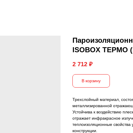
Пароизоляционн
ISOBOX ТЕРМО (1,
2 712
₽
В корзину
Трехслойный материал, состо
металлизированной отражающе
Устойчива к воздействию плес
отражает инфракрасное излуч
теплоизоляционные свойства у
конструкции.