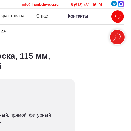
@lambda-yug.ru
8 (918) 431−16−01
О нас
Контакты
,45
ска, 115 мм,
5
нный, прямой, фигурный
я