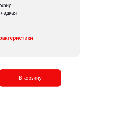
иэфир
гладкая
рактеристики
В корзину