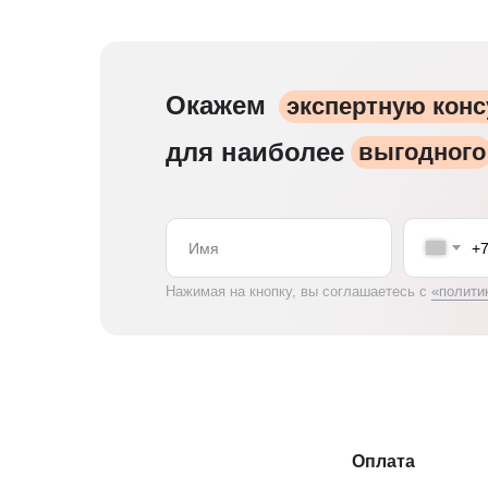
Окажем
экспертную кон
для наиболее
выгодного
+
Нажимая на кнопку, вы соглашаетесь с
«полити
Оплата