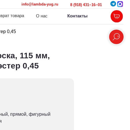
@lambda-yug.ru
8 (918) 431−16−01
О нас
Контакты
тер 0,45
ска, 115 мм,
эстер 0,45
нный, прямой, фигурный
я