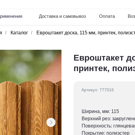
info
ния
Доставка и самовывоз
Оплата
Возврат товара
я
/
Каталог
/
Евроштакет доска, 115 мм, принтек, полиэс
Евроштакет до
принтек, поли
Артикул: 777016
Ширина, мм: 115
Верхний рез: закругле
Поверхность: глянцева
Покрытие: полиэстер