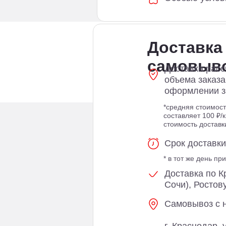
Доставка
самовыв
Доставка расс
объема заказ
оформлении з
*средняя стоимост
составляет 100 ₽/к
стоимость достав
Срок доставки
* в тот же день п
Доставка по К
Сочи), Ростов
Самовывоз с 