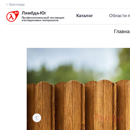
г. Краснодар
Лямбда-Юг
Каталог
Области примене
Профессиональный поставщик
изоляционных материалов
Главна