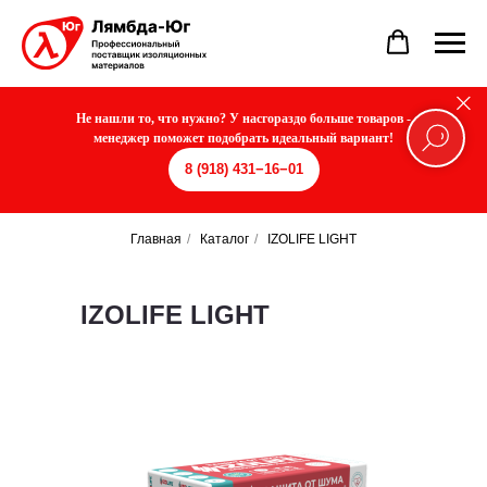
Не нашли то, что нужно? У насгораздо больше товаров -
менеджер поможет подобрать идеальный вариант!
8 (918) 431−16−01
Главная
/
Каталог
/
IZOLIFE LIGHT
IZOLIFE LIGHT