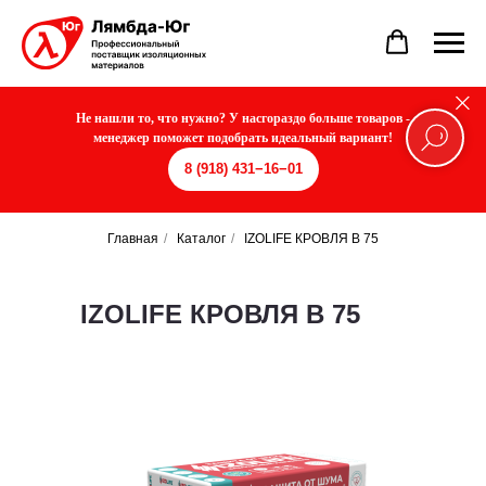
Не нашли то, что нужно? У насгораздо больше товаров -
менеджер поможет подобрать идеальный вариант!
8 (918) 431−16−01
Главная
/
Каталог
/
IZOLIFE КРОВЛЯ В 75
IZOLIFE КРОВЛЯ В 75