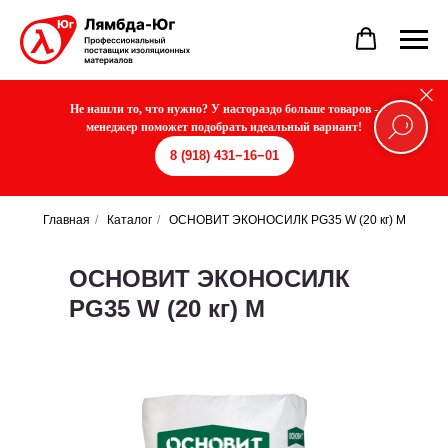
Не нашли то, что нужно? У насгораздо больше товаров -
менеджер поможет подобрать идеальный вариант!
8 (918) 431−16−01
Главная
/
Каталог
/
ОСНОВИТ ЭКОНОСИЛК PG35 W (20 кг) М
ОСНОВИТ ЭКОНОСИЛК
PG35 W (20 кг) М