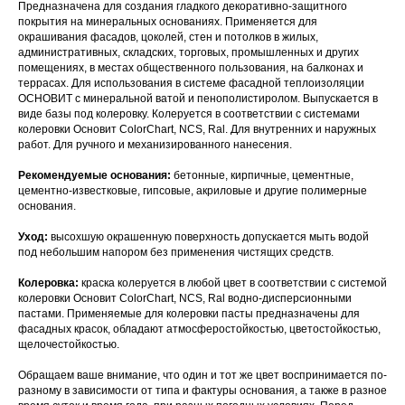
Предназначена для создания гладкого декоративно-защитного
покрытия на минеральных основаниях. Применяется для
окрашивания фасадов, цоколей, стен и потолков в жилых,
административных, складских, торговых, промышленных и других
помещениях, в местах общественного пользования, на балконах и
террасах. Для использования в системе фасадной теплоизоляции
ОСНОВИТ с минеральной ватой и пенополистиролом. Выпускается в
виде базы под колеровку. Колеруется в соответствии с системами
колеровки Основит ColorChart, NCS, Ral. Для внутренних и наружных
работ. Для ручного и механизированного нанесения.
Рекомендуемые основания:
бетонные, кирпичные, цементные,
цементно-известковые, гипсовые, акриловые и другие полимерные
основания.
Уход:
высохшую окрашенную поверхность допускается мыть водой
под небольшим напором без применения чистящих средств.
Колеровка:
краска колеруется в любой цвет в соответствии с системой
колеровки Основит ColorChart, NCS, Ral водно-дисперсионными
пастами. Применяемые для колеровки пасты предназначены для
фасадных красок, обладают атмосферостойкостью, цветостойкостью,
щелочестойкостью.
Обращаем ваше внимание, что один и тот же цвет воспринимается по-
разному в зависимости от типа и фактуры основания, а также в разное