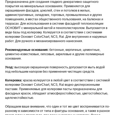
Предназначена для создания гладкого декоративно-защитного
покрытия на минеральных основаниях. Применяется для
окрашивания фасадов, цоколей, стен и потолков в жилых,
административных, складских, торговых, промышленных и других
помещениях, в местах общественного пользования, на балконах и
террасах. Для использования в системе фасадной теплоизоляции
ОСНОВИТ с минеральной ватой и пенополистиролом. Выпускается в
виде базы под колеровку. Колеруется в соответствии с системами
колеровки Основит ColorChart, NCS, Ral. Для внутренних и наружных
работ. Для ручного и механизированного нанесения.
Рекомендуемые основания:
бетонные, кирпичные, цементные,
цементно-известковые, гипсовые, акриловые и другие полимерные
основания.
Уход:
высохшую окрашенную поверхность допускается мыть водой
под небольшим напором без применения чистящих средств.
Колеровка:
краска колеруется в любой цвет в соответствии с системой
колеровки Основит ColorChart, NCS, Ral водно-дисперсионными
пастами. Применяемые для колеровки пасты предназначены для
фасадных красок, обладают атмосферостойкостью, цветостойкостью,
щелочестойкостью.
Обращаем ваше внимание, что один и тот же цвет воспринимается по-
разному в зависимости от типа и фактуры основания, а также в разное