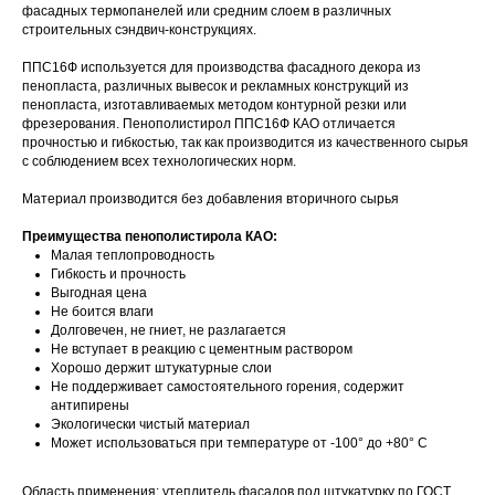
фасадных термопанелей или средним слоем в различных
строительных сэндвич-конструкциях.
ППС16Ф используется для производства фасадного декора из
пенопласта, различных вывесок и рекламных конструкций из
пенопласта, изготавливаемых методом контурной резки или
фрезерования. Пенополистирол ППС16Ф КАО отличается
прочностью и гибкостью, так как производится из качественного сырья
с соблюдением всех технологических норм.
Материал производится без добавления вторичного сырья
Преимущества пенополистирола КАО:
Малая теплопроводность
Гибкость и прочность
Выгодная цена
Не боится влаги
Долговечен, не гниет, не разлагается
Не вступает в реакцию с цементным раствором
Хорошо держит штукатурные слои
Не поддерживает самостоятельного горения, содержит
антипирены
Экологически чистый материал
Может использоваться при температуре от -100° до +80° C
Область применения: утеплитель фасадов под штукатурку по ГОСТ.